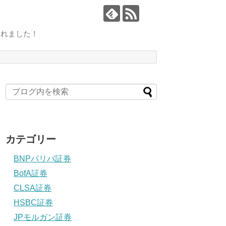
されました！
カテゴリー
BNPパリバ証券
BofA証券
CLSA証券
HSBC証券
JPモルガン証券