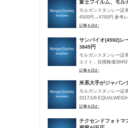
富士フイルム、モル
モルガンスタンレー証券
4500円→4700円 参
記事を読む
サンバイオ(4592
3845円
モルガンスタンレー証券
エイト」目標株価3845円 
記事を読む
米系大手がジャパンディ
モルガンスタンレー証券レ
2017/1/6 EQUALWEIG
記事を読む
テクセンドフォトマ
資家が反応