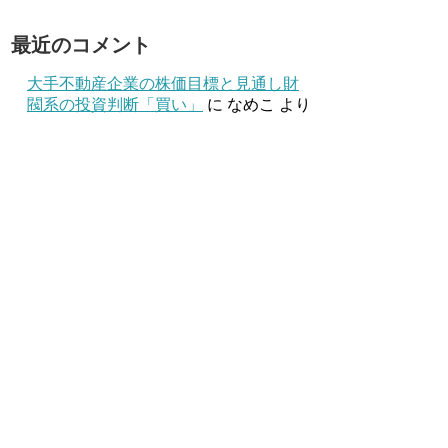
最近のコメント
大手不動産企業の株価目標と見通し財
閥系の投資判断「買い」
に
なめこ
より