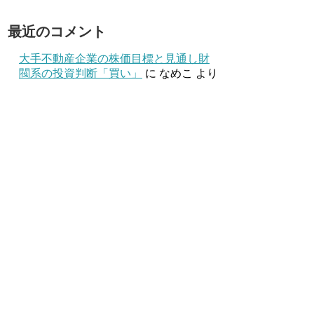
最近のコメント
大手不動産企業の株価目標と見通し財
閥系の投資判断「買い」
に
なめこ
より