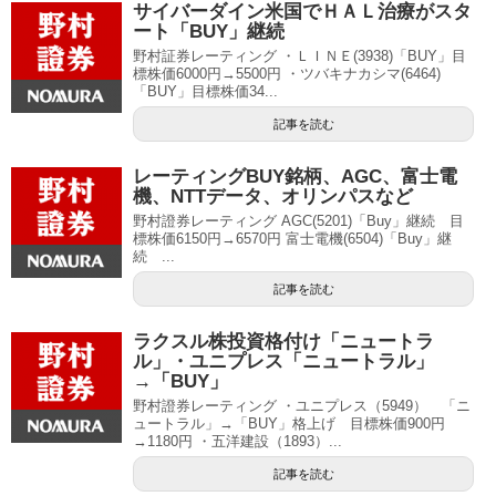
サイバーダイン米国でＨＡＬ治療がスタ
ート「BUY」継続
野村証券レーティング ・ＬＩＮＥ(3938)「BUY」目
標株価6000円→5500円 ・ツバキナカシマ(6464)
「BUY」目標株価34...
記事を読む
レーティングBUY銘柄、AGC、富士電
機、NTTデータ、オリンパスなど
野村證券レーティング AGC(5201)「Buy」継続 目
標株価6150円→6570円 富士電機(6504)「Buy」継
続 ...
記事を読む
ラクスル株投資格付け「ニュートラ
ル」・ユニプレス「ニュートラル」
→「BUY」
野村證券レーティング ・ユニプレス（5949） 「ニ
ュートラル」→「BUY」格上げ 目標株価900円
→1180円 ・五洋建設（1893）...
記事を読む