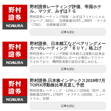
野村證券レーティング評価、帝国ホテ
ル、マツダ、みずほＦＧ
野村證券レーティング情報 ・みずほフィナンシャル
グループ（8411） 目標株価310円→290円 ・マツダ
（7261） 目標株価1530...
記事を読む
野村證券、日本精工などベアリングメー
カーのレーティング「ＢＵＹ」格上げ
野村證券レーティング情報 日本精工は複数の証券会
社からポジティブ内容のレポートが相次いでリリー
スされており、機関投資家の反応が楽しみかも。...
記事を読む
野村證券,日本株インデックス2019年7月
TOPIX浮動株比率見直し予想
野村證券レーティング ・LIXILビバ(3564)「BUY」目
標株価2200円→1700円 ・ナブテスコ(6268)「ニュー
トラル」目標...
記事を読む