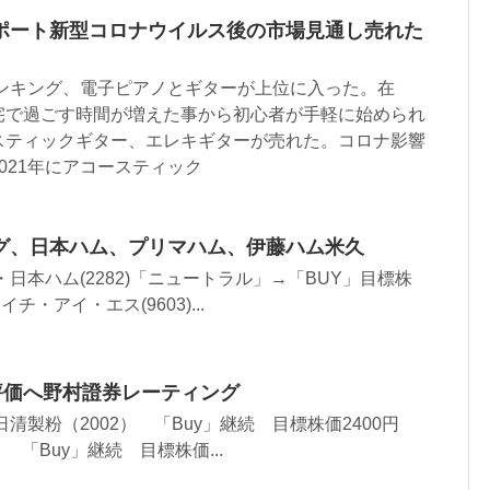
ポート新型コロナウイルス後の市場見通し売れた
ランキング、電子ピアノとギターが上位に入った。在
宅で過ごす時間が増えた事から初心者が手軽に始められ
スティックギター、エレキギターが売れた。コロナ影響
021年にアコースティック
グ、日本ハム、プリマハム、伊藤ハム米久
日本ハム(2282)「ニュートラル」→「BUY」目標株
イチ・アイ・エス(9603)...
評価へ野村證券レーティング
清製粉（2002） 「Buy」継続 目標株価2400円
5） 「Buy」継続 目標株価...