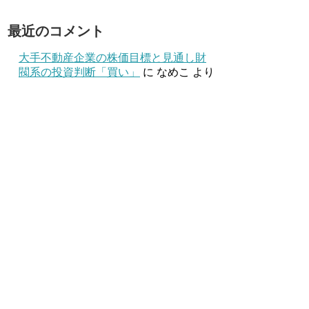
最近のコメント
大手不動産企業の株価目標と見通し財
閥系の投資判断「買い」
に
なめこ
より