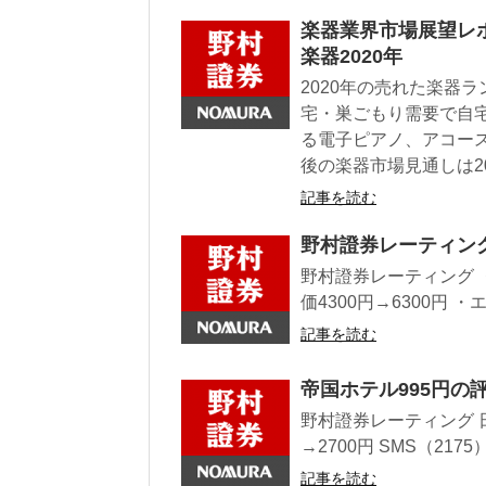
楽器業界市場展望レ
楽器2020年
2020年の売れた楽器
宅・巣ごもり需要で自
る電子ピアノ、アコー
後の楽器市場見通しは2
記事を読む
野村證券レーティン
野村證券レーティング ・
価4300円→6300円 ・エ
記事を読む
帝国ホテル995円の
野村證券レーティング 日
→2700円 SMS（217
記事を読む