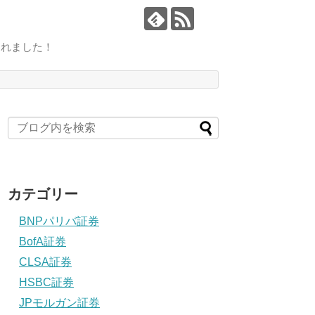
されました！
カテゴリー
BNPパリバ証券
BofA証券
CLSA証券
HSBC証券
JPモルガン証券