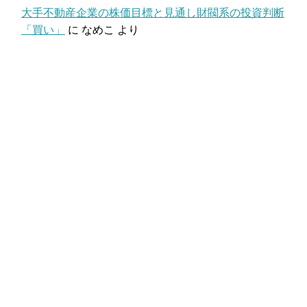
大手不動産企業の株価目標と見通し財閥系の投資判断
「買い」
に
なめこ
より