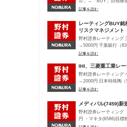
ル」→「BUY」目標株価2
記事を読む
レーティングBUY銘
リスクマネジメント
野村證券レーティング 三
→5000円 千葉銀行（83
記事を読む
IHI、三菱重工業レ
野村證券レーティング ヘ
→2000円 日本特殊陶（
記事を読む
メディパル(7459)
野村證券レーティング ・メ
円 ・マキタ(6586)目標株