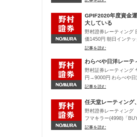
記事を読む
GPIF2020年度資
大している
野村證券レーティング 日
価1450円 朝日インテック(
記事を読む
わらべや日洋レーテ
野村証券レーティング ヤ
円→9000円 わらべや日洋
記事を読む
任天堂レーティング、
野村證券レーティング ・Ｌ
フマキラー(4998)「BUY
記事を読む