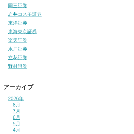
岡三証券
岩井コスモ証券
東洋証券
東海東京証券
楽天証券
水戸証券
立花証券
野村證券
アーカイブ
2026年
8月
7月
6月
5月
4月