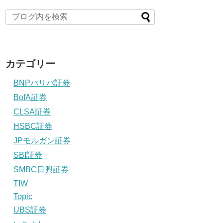
カテゴリー
BNPパリバ証券
BofA証券
CLSA証券
HSBC証券
JPモルガン証券
SBI証券
SMBC日興証券
TIW
Topic
UBS証券