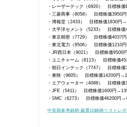
・レーザーテック（6920） 目標株価62
・三菱商事（8058） 目標株価3950円
・博報堂（2433） 目標株価1830円→1
・大平洋セメント（5233） 目標株価47
・東京精密（7729） 目標株価4037円
・東北電力（9506） 目標株価1210円
・JR西日本（9021） 目標株価9500円
・ユニチャーム（8113） 目標株価452
・朝日インテック（7747） 目標株価33
・東映（9605） 目標株価14200円→1
・エアウォーター（4088） 目標株価19
・JFE（5411） 目標株価1600円→13
・SMC（6273） 目標株価46200円→4
中長期参考銘柄-厳選10銘柄リストレ