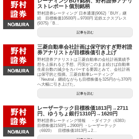
レーティングBUY銘柄、野村證券アナリ
ストレポート個別銘柄
野村證券レーティング 日本通運(9062)「BUY」継
続 目標株価10500円→9700円 近鉄エクスプレス
(9375)「B...
記事を読む
三菱自動車会社計画は保守的すぎ野村證
券アナリストが目標株価引き上げ
野村證券アナリストは三菱自動車の会社計画業績予
想を上振れると予想、円安がこのまま続けば自動車
生産台数の減少をカバーする要因とみて、会社計画
は保守的と指摘。三菱自動車レーティング
「Neutral」継続ながらも目標株価を325円から370円
へ大幅に引き上げた。
記事を読む
レーザーテック目標株価1813円→2711
円、ゆうちょ銀行1310円→1620円
野村證券レーティング情報 ・ダイフク（6383）
目標株価2150円→2900円 ・レーザーテック
（6920） 目標株価1813円→2...