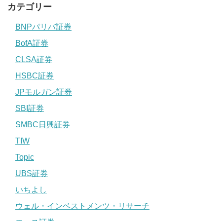
カテゴリー
BNPパリバ証券
BofA証券
CLSA証券
HSBC証券
JPモルガン証券
SBI証券
SMBC日興証券
TIW
Topic
UBS証券
いちよし
ウェル・インベストメンツ・リサーチ