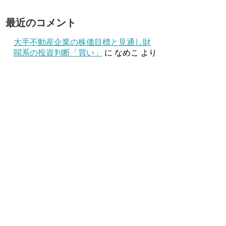
最近のコメント
大手不動産企業の株価目標と見通し財
閥系の投資判断「買い」
に
なめこ
より