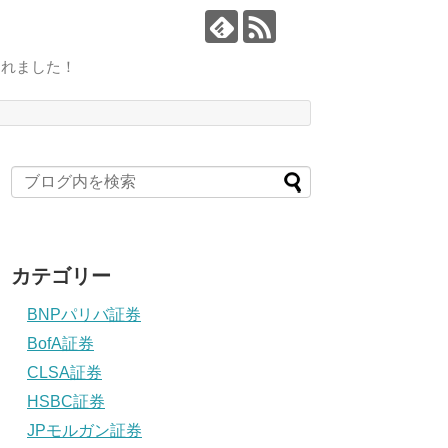
されました！
カテゴリー
BNPパリバ証券
BofA証券
CLSA証券
HSBC証券
JPモルガン証券