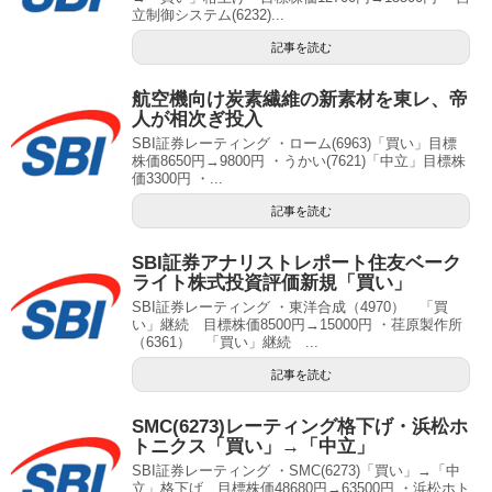
立制御システム(6232)...
記事を読む
航空機向け炭素繊維の新素材を東レ、帝
人が相次ぎ投入
SBI証券レーティング ・ローム(6963)「買い」目標
株価8650円→9800円 ・うかい(7621)「中立」目標株
価3300円 ・...
記事を読む
SBI証券アナリストレポート住友ベーク
ライト株式投資評価新規「買い」
SBI証券レーティング ・東洋合成（4970） 「買
い」継続 目標株価8500円→15000円 ・荏原製作所
（6361） 「買い」継続 ...
記事を読む
SMC(6273)レーティング格下げ・浜松ホ
トニクス「買い」→「中立」
SBI証券レーティング ・SMC(6273)「買い」→「中
立」格下げ 目標株価48680円→63500円 ・浜松ホト