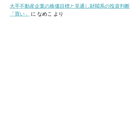
大手不動産企業の株価目標と見通し財閥系の投資判断
「買い」
に
なめこ
より