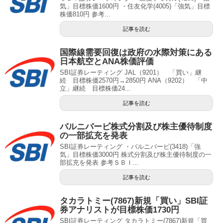
気」目標株価1600円 ・住友化学(4005)「強気」目標
株価810円 参考...
記事を読む
国際線需要回復は政府の水際対策にある
日本航空とANA株価評価
SBI証券レーティング JAL（9201） 「買い」継
続 目標株価2570円→2850円 ANA（9202） 「中
立」継続 目標株価24...
記事を読む
バルニバービ株式分割及び株主優待制度
の一部拡充を発表
SBI証券レーティング ・バルニバービ(3418)「強
気」目標株価3000円 株式分割及び株主優待制度の一
部拡充を発表 参考ＳＢＩ...
記事を読む
タカラトミー(7867)新規「買い」SBI証
券アナリストが目標株価1730円
SBI証券レーティング タカラトミー(7867)新規「買