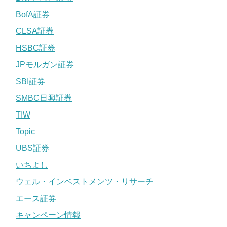
BofA証券
CLSA証券
HSBC証券
JPモルガン証券
SBI証券
SMBC日興証券
TIW
Topic
UBS証券
いちよし
ウェル・インベストメンツ・リサーチ
エース証券
キャンペーン情報