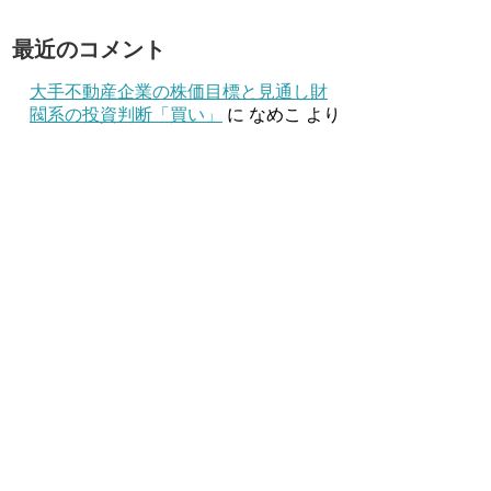
最近のコメント
大手不動産企業の株価目標と見通し財
閥系の投資判断「買い」
に
なめこ
より