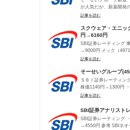
が人気だが、新薬開発の
記事を読む
スクウェア・エニック
円→6160円
SBI証券レーティング 
→9000円 メック（49
記事を読む
そーせいグループ(4
ＳＢＩ証券レーティング
株価1140円→1300円 ・
記事を読む
SBI証券アナリス
SBI証券レーティング 
→4550円 参考 SBI