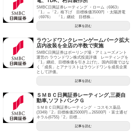
電、TDK、村田製作所
SMBC日興証券レーティング ・ローム（6963）
「1」→「2」格下げ 目標株価3500円 ・太陽誘電
（6976） 「1」継続 目標株...
記事を読む
ラウンドワンクレーンゲームパーク拡大
店内改装を全店の半数で実施
SMBC日興証券はボーリング場・アミューズメント
運営の ラウンドワン株式投資評価 レーティングを
「1」継続、目標株価を引き上げた。国内回復ではな
く「成長」とアナリストはラウンドワンを成長企業
として評価。
記事を読む
ＳＭＢＣ日興証券レーティング,三菱自
動車,ソフトバンクＧ
ＳＭＢＣ日興証券レーティング ・コスモス薬品
(3349)「2」目標株価25000円→26500円 ・富士通ゼ
ネラル(6755)「2」目標...
記事を読む