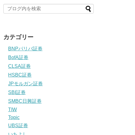
カテゴリー
BNPパリバ証券
BofA証券
CLSA証券
HSBC証券
JPモルガン証券
SBI証券
SMBC日興証券
TIW
Topic
UBS証券
いちよし