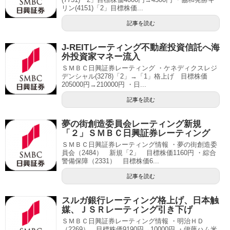
リン(4151)「2」目標株価...
記事を読む
J-REITレーティング不動産投資信託へ海
外投資家マネー流入
ＳＭＢＣ日興証券レーティング ・ケネディクスレジ
デンシャル(3278)「2」→「1」格上げ 目標株価
205000円→210000円 ・日...
記事を読む
夢の街創造委員会レーティング新規
「２」ＳＭＢＣ日興証券レーティング
ＳＭＢＣ日興証券レーティング情報 ・夢の街創造委
員会（2484） 新規「2」 目標株価1160円 ・綜合
警備保障（2331） 目標株価6...
記事を読む
スルガ銀行レーティング格上げ、日本触
媒、ＪＳＲレーティング引き下げ
ＳＭＢＣ日興証券レーティング情報 ・明治ＨＤ
（2269） 目標株価9190円→10000円 ・伊藤ハム米