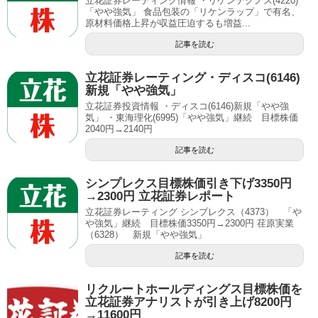
立花証券レーティング情報 ・リケンテクノス(4220)
「やや強気」 食品包装の「リケンラップ」で有名、
原材料価格上昇が収益圧迫するも増益...
記事を読む
立花証券レーティング・ディスコ(6146)
新規「やや強気」
立花証券投資情報 ・ディスコ(6146)新規「やや強
気」 ・東海理化(6995)「やや強気」継続 目標株価
2040円→2140円
記事を読む
シンプレクス目標株価引き下げ3350円
→2300円 立花証券レポート
立花証券レーティング シンプレクス（4373） 「や
や強気」継続 目標株価3350円→2300円 荏原実業
（6328） 新規「やや強気」
記事を読む
リクルートホールディングス目標株価を
立花証券アナリストが引き上げ8200円
→11600円