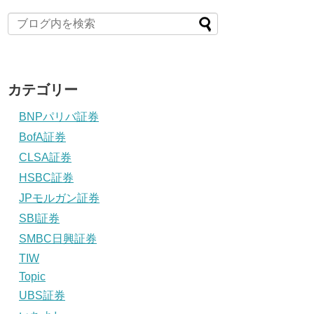
カテゴリー
BNPパリバ証券
BofA証券
CLSA証券
HSBC証券
JPモルガン証券
SBI証券
SMBC日興証券
TIW
Topic
UBS証券