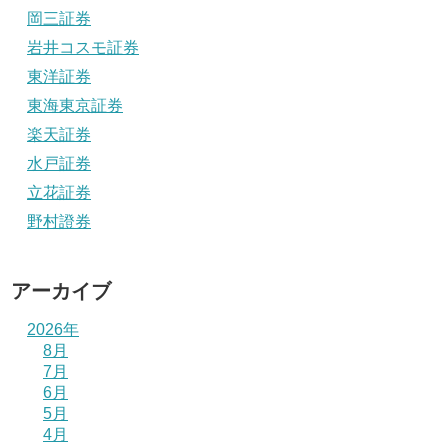
岡三証券
岩井コスモ証券
東洋証券
東海東京証券
楽天証券
水戸証券
立花証券
野村證券
アーカイブ
2026年
8月
7月
6月
5月
4月