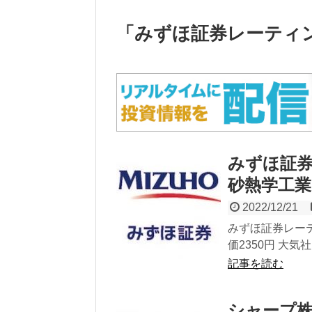
「
みずほ証券レーティ
みずほ証
砂熱学工業(1
2022/12/21
みずほ証券レーテ
価2350円 大気
記事を読む
シャープ株