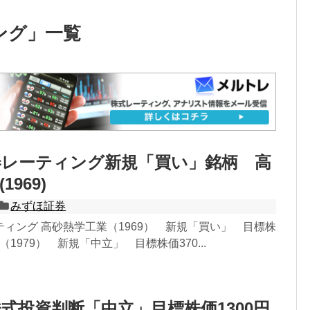
ング
」
一覧
券レーティング新規「買い」銘柄 高
969)
みずほ証券
ィング 高砂熱学工業（1969） 新規「買い」 目標株
社（1979） 新規「中立」 目標株価370...
式投資判断「中立」目標株価1300円