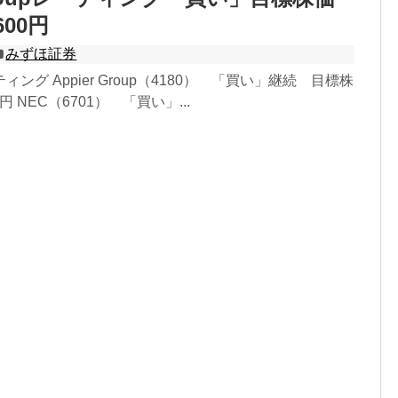
600円
みずほ証券
ング Appier Group（4180） 「買い」継続 目標株
0円 NEC（6701） 「買い」...