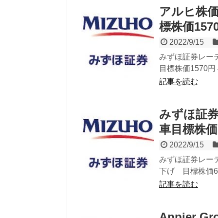
アルヒ株
標株価157
2022/9/15
みずほ証券レー
目標株価1570円
記事を読む
みずほ証
車目標株
2022/9/15
みずほ証券レーテ
下げ 目標株価60
記事を読む
Appier