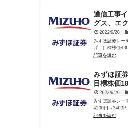
通信工事
グス、エ
2022/9/28
みずほ証券レーテ
げ 目標株価430
記事を読む
みずほ証券
目標株価18
2022/9/26
みずほ証券レーテ
4200円→3400
記事を読む