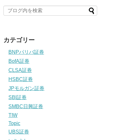
カテゴリー
BNPパリバ証券
BofA証券
CLSA証券
HSBC証券
JPモルガン証券
SBI証券
SMBC日興証券
TIW
Topic
UBS証券