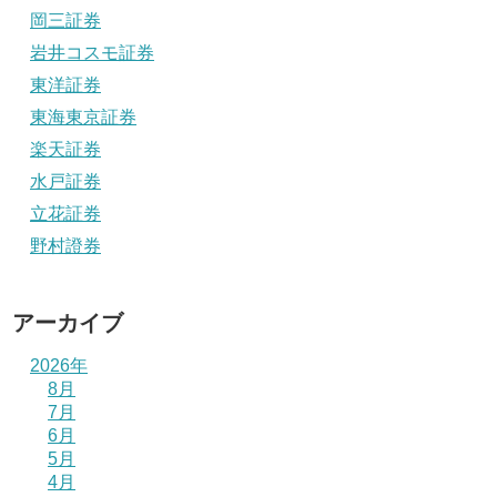
岡三証券
岩井コスモ証券
東洋証券
東海東京証券
楽天証券
水戸証券
立花証券
野村證券
アーカイブ
2026年
8月
7月
6月
5月
4月