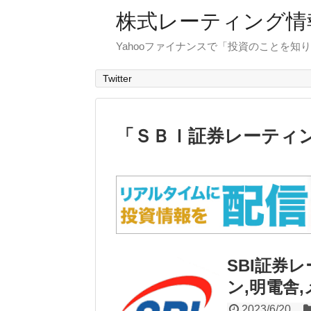
株式レーティング情
Yahooファイナンスで「投資のことを知り
Twitter
「
ＳＢＩ証券レーティ
SBI証券
ン,明電舎
2023/6/20