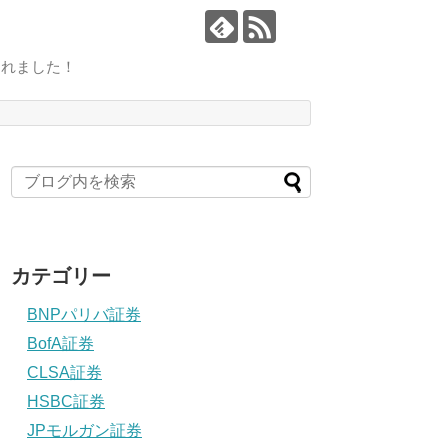
されました！
カテゴリー
BNPパリバ証券
BofA証券
CLSA証券
HSBC証券
JPモルガン証券