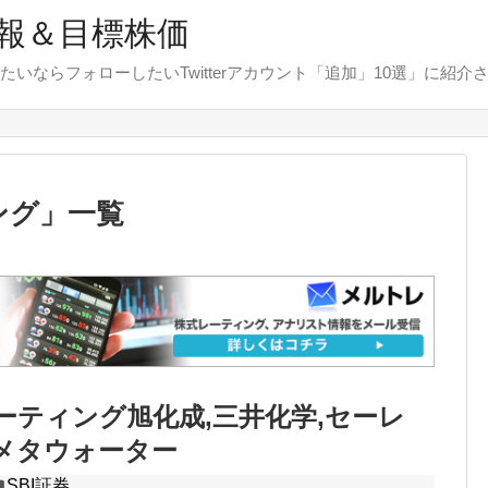
報＆目標株価
たいならフォローしたいTwitterアカウント「追加」10選」に紹介
ング
」
一覧
レーティング旭化成,三井化学,セーレ
,メタウォーター
SBI証券