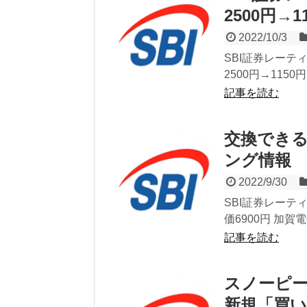
2500円→1
2022/10/3
SBI証券レーテ
2500円→115
記事を読む
交換できる
ング情報
2022/9/30
SBI証券レーテ
価6900円 加賀
記事を読む
スノーピー
新規「買