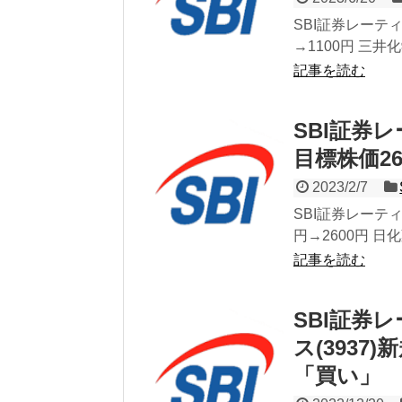
SBI証券レーテ
→1100円 三井
記事を読む
SBI証券
目標株価26
2023/2/7
SBI証券レーテ
円→2600円 日
記事を読む
SBI証券
ス(3937)新
「買い」