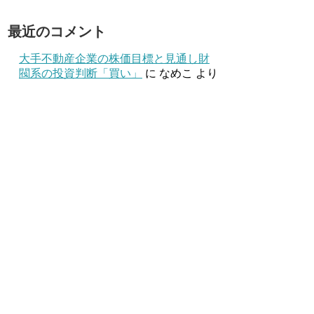
最近のコメント
大手不動産企業の株価目標と見通し財
閥系の投資判断「買い」
に
なめこ
より