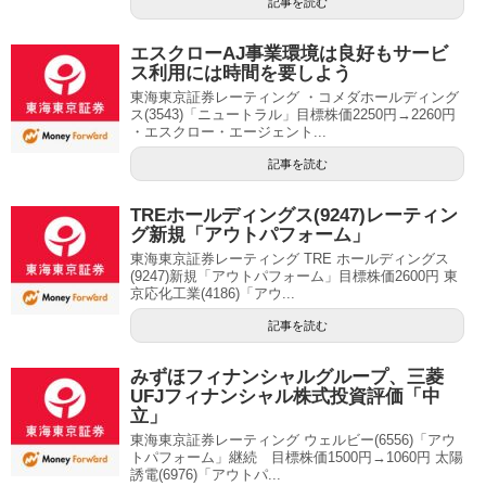
記事を読む
エスクローAJ事業環境は良好もサービ
ス利用には時間を要しよう
東海東京証券レーティング ・コメダホールディング
ス(3543)「ニュートラル」目標株価2250円→2260円
・エスクロー・エージェント...
記事を読む
TREホールディングス(9247)レーティン
グ新規「アウトパフォーム」
東海東京証券レーティング TRE ホールディングス
(9247)新規「アウトパフォーム」目標株価2600円 東
京応化工業(4186)「アウ...
記事を読む
みずほフィナンシャルグループ、三菱
UFJフィナンシャル株式投資評価「中
立」
東海東京証券レーティング ウェルビー(6556)「アウ
トパフォーム」継続 目標株価1500円→1060円 太陽
誘電(6976)「アウトパ...