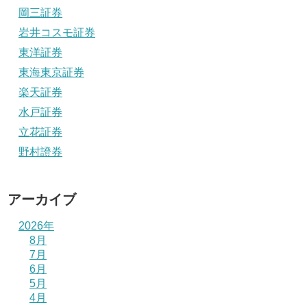
岡三証券
岩井コスモ証券
東洋証券
東海東京証券
楽天証券
水戸証券
立花証券
野村證券
アーカイブ
2026年
8月
7月
6月
5月
4月