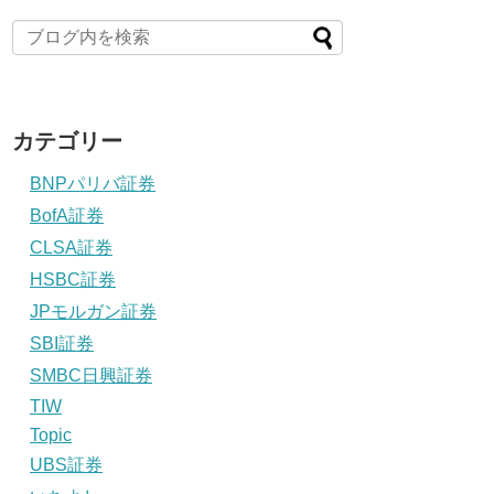
カテゴリー
BNPパリバ証券
BofA証券
CLSA証券
HSBC証券
JPモルガン証券
SBI証券
SMBC日興証券
TIW
Topic
UBS証券