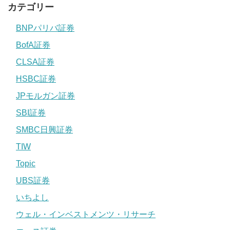
カテゴリー
BNPパリバ証券
BofA証券
CLSA証券
HSBC証券
JPモルガン証券
SBI証券
SMBC日興証券
TIW
Topic
UBS証券
いちよし
ウェル・インベストメンツ・リサーチ