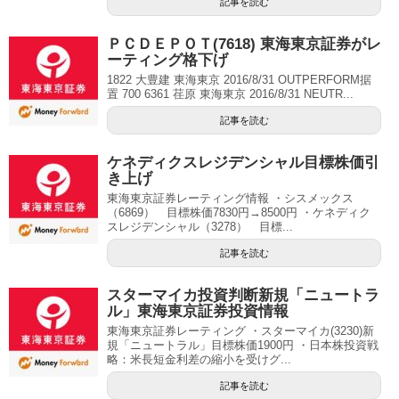
記事を読む
ＰＣＤＥＰＯＴ(7618) 東海東京証券がレ
ーティング格下げ
1822 大豊建 東海東京 2016/8/31 OUTPERFORM据
置 700 6361 荏原 東海東京 2016/8/31 NEUTR...
記事を読む
ケネディクスレジデンシャル目標株価引
き上げ
東海東京証券レーティング情報 ・シスメックス
（6869） 目標株価7830円→8500円 ・ケネディク
スレジデンシャル（3278） 目標...
記事を読む
スターマイカ投資判断新規「ニュートラ
ル」東海東京証券投資情報
東海東京証券レーティング ・スターマイカ(3230)新
規「ニュートラル」目標株価1900円 ・日本株投資戦
略：米長短金利差の縮小を受けグ...
記事を読む