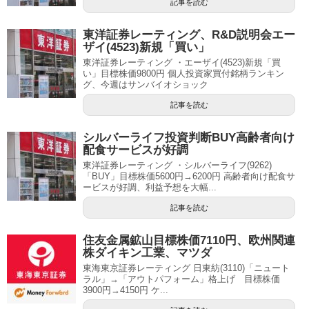
記事を読む
東洋証券レーティング、R&D説明会エー
ザイ(4523)新規「買い」
東洋証券レーティング ・エーザイ(4523)新規「買
い」目標株価9800円 個人投資家買付銘柄ランキン
グ、今週はサンバイオショック
記事を読む
シルバーライフ投資判断BUY高齢者向け
配食サービスが好調
東洋証券レーティング ・シルバーライフ(9262)
「BUY」目標株価5600円→6200円 高齢者向け配食サ
ービスが好調、利益予想を大幅...
記事を読む
住友金属鉱山目標株価7110円、欧州関連
株ダイキン工業、マツダ
東海東京証券レーティング 日東紡(3110)「ニュート
ラル」→「アウトパフォーム」格上げ 目標株価
3900円→4150円 ケ...