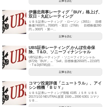
記事を読む
伊藤忠商事レーティグ「BUY」格上げ、
双日・丸紅レーティング
ＵＢＳ証券レーティング ・ローソン（2651） 目標
株価7400円→7000円 ・双日（2768） 目標株価280
円→300円 ・第一...
記事を読む
UBS証券レーティング,かんぽ生命保
険、T＆D、ソニーフィナンシャル
UBS証券レーティング ・ソニーフィナンシャル
(8729)「BUY」→「Sell」目標株価2650円→2210円
・T＆D(8795)目...
記事を読む
コマツ投資評価「ニュートラル」、アイ
シン精機「ＢＵＹ」
ＵＢＳ証券レーティング情報 4185 ＪＳＲ ＵＢＳ
2017/1/10 NEUTRAL据置 1500→2000 6301 コマツ
ＵＢ...