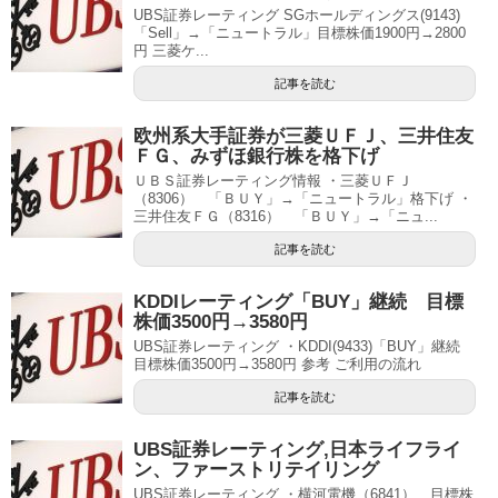
UBS証券レーティング SGホールディングス(9143)
「Sell」→「ニュートラル」目標株価1900円→2800
円 三菱ケ...
記事を読む
欧州系大手証券が三菱ＵＦＪ、三井住友
ＦＧ、みずほ銀行株を格下げ
ＵＢＳ証券レーティング情報 ・三菱ＵＦＪ
（8306） 「ＢＵＹ」→「ニュートラル」格下げ ・
三井住友ＦＧ（8316） 「ＢＵＹ」→「ニュ...
記事を読む
KDDIレーティング「BUY」継続 目標
株価3500円→3580円
UBS証券レーティング ・KDDI(9433)「BUY」継続
目標株価3500円→3580円 参考 ご利用の流れ
記事を読む
UBS証券レーティング,日本ライフライ
ン、ファーストリテイリング
UBS証券レーティング ・横河電機（6841） 目標株