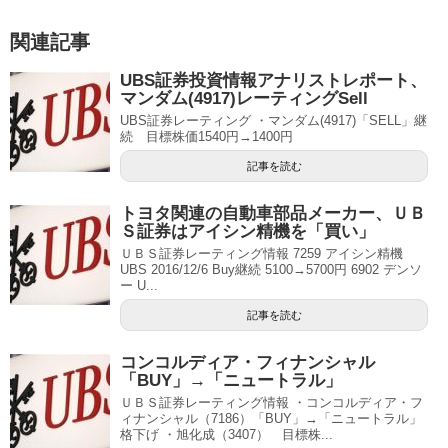
関連記事
UBS証券投資情報アナリストレポート、
マンダム(4917)レーティングSell
UBS証券レーティング ・マンダム(4917)「SELL」継
続 目標株価1540円→1400円
記事を読む
トヨタ関連の自動車部品メーカー、ＵＢ
Ｓ証券はアイシン精機を「買い」
ＵＢＳ証券レーティング情報 7259 アイシン精機
UBS 2016/12/6 Buy継続 5100→5700円 6902 デンソ
ー U...
記事を読む
コンコルディア・フィナンシャル
「BUY」→「ニュートラル」
ＵＢＳ証券レーティング情報 ・コンコルディア・フ
ィナンシャル（7186）「BUY」→「ニュートラル」
格下げ ・旭化成（3407） 目標株...