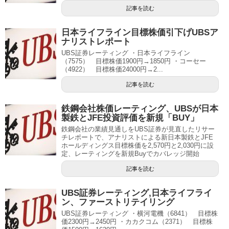
記事を読む
日本ライフライン目標株価引下げUBSア
ナリストレポート
UBS証券レーティング ・日本ライフライン
（7575） 目標株価1900円→1850円 ・コーセー
（4922） 目標株価24000円→2...
記事を読む
鉄鋼会社株価レーティング、UBSが日本
製鉄とJFE投資評価を新規「BUY」
鉄鋼会社の業績見通しをUBS証券が見直したリサー
チレポートで、アナリストによる新日本製鉄とJFE
ホールディングス目標株価を2,570円と2,030円に設
定、レーティングを新規Buyでカバレッジ開始
記事を読む
UBS証券レーティング,日本ライフライ
ン、ファーストリテイリング
UBS証券レーティング ・横河電機（6841） 目標株
価2300円→2450円 ・カカクコム（2371） 目標株