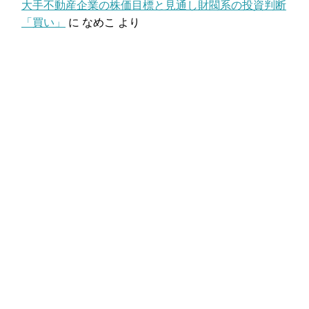
大手不動産企業の株価目標と見通し財閥系の投資判断
「買い」
に
なめこ
より