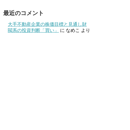
最近のコメント
大手不動産企業の株価目標と見通し財
閥系の投資判断「買い」
に
なめこ
より