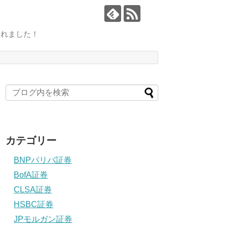
されました！
カテゴリー
BNPパリバ証券
BofA証券
CLSA証券
HSBC証券
JPモルガン証券