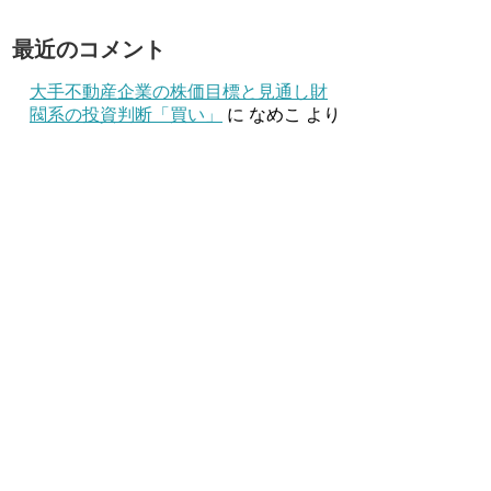
最近のコメント
大手不動産企業の株価目標と見通し財
閥系の投資判断「買い」
に
なめこ
より