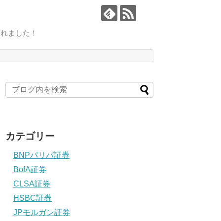
されました！
カテゴリー
BNPパリバ証券
BofA証券
CLSA証券
HSBC証券
JPモルガン証券