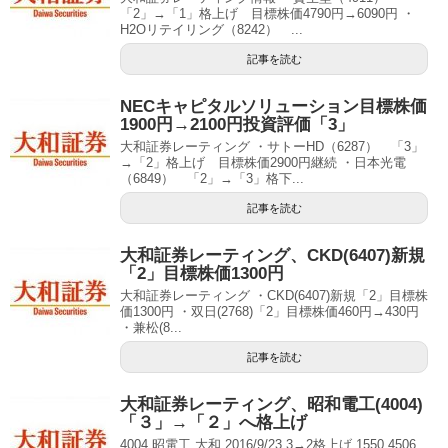
「2」→「1」格上げ 目標株価4790円→6090円 ・
H2Oリテイリング（8242） ...
記事を読む
NECキャピタルソリューション目標株価
1900円→2100円投資評価「3」
大和証券レーティング ・サトーHD（6287） 「3」
→「2」格上げ 目標株価2900円継続 ・日本光電
（6849） 「2」→「3」格下...
記事を読む
大和証券レーティング、CKD(6407)新規
「2」目標株価1300円
大和証券レーティング ・CKD(6407)新規「2」目標株
価1300円 ・双日(2768)「2」目標株価460円→430円
・兼松(8...
記事を読む
大和証券レーティング、昭和電工(4004)
「３」→「２」へ格上げ
4004 昭電工 大和 2016/9/23 3→2格上げ 1550 4506