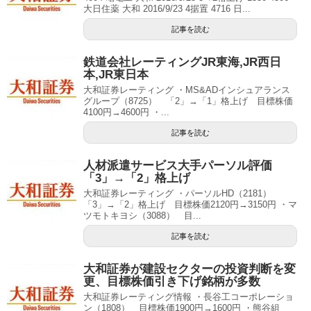
大日住薬 大和 2016/9/23 4据置 4716 日...
記事を読む
鉄道会社レーティングJR東海,JR西日
本,JR東日本
大和証券レーティング ・MS&ADインシュアランス
グループ（8725） 「2」→「1」格上げ 目標株価
4100円→4600円 ・...
記事を読む
人材派遣サービス大手パーソル評価
「3」→「2」格上げ
大和証券レーティング ・パーソルHD（2181）
「3」→「2」格上げ 目標株価2120円→3150円 ・マ
ツモトキヨシ（3088） 目...
記事を読む
大和証券が建設セクターの投資判断を変
更、目標株価引き下げ銘柄が多数
大和証券レーティング情報 ・長谷工コーポレーショ
ン（1808） 目標株価1900円→1600円 ・熊谷組