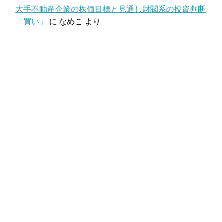
大手不動産企業の株価目標と見通し財閥系の投資判断
「買い」
に
なめこ
より