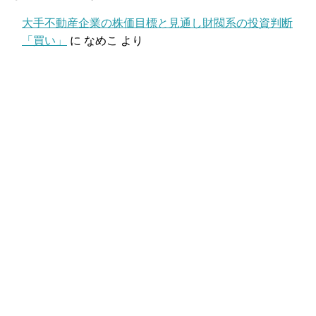
大手不動産企業の株価目標と見通し財閥系の投資判断
「買い」
に
なめこ
より