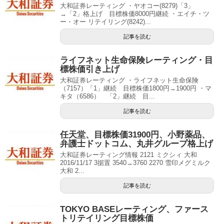
大和証券レーティング ・ヤオコー(8279)「3」
→「2」格上げ 目標株価8000円継続 ・エイチ・ツ
ー・オー リテイリング(8242)...
記事を読む
ライフネット生命保険レーティング・目
標株価引き上げ
大和証券レーティング ・ライフネット生命保険
（7157）「1」継続 目標株価1800円→1900円 ・マ
キタ（6586） 「2」継続 目...
記事を読む
任天堂、目標株価31900円、小野薬品、
弁護士ドットコム、丸井グループ格上げ
大和証券レーティング情報 2121 ミクシィ 大和
2016/11/17 3据置 3540→3760 2270 雪印メグミルク
大和 2...
記事を読む
TOKYO BASEレーティング、ファース
トリテイリング目標株価