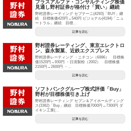
プラスアルファ・コンサルティング株価
見通し野村証券が格付け「買い」継続
野村證券レーティング セプテーニ(4293)「BUY」継
続 目標株価420円→540円 ビジョナル(4194)「ニュ
ートラル」継続 目標...
記事を読む
野村證券レーティング、東京エレクトロ
ン、森永製菓、近鉄エクスプレス
野村證券レーティング ・ニチコン（6996） 目標株
価1520円→930円 ・日清製粉（2002） 目標株価
2150円→2600円 ・...
記事を読む
ソフトバンクグループ株式評価「Buy」
野村が目標株価引き上げ
野村證券レーティング セブン＆アイホールディング
ス(3382)「Buy」継続 目標株価7000円→7300円 ダ
イキン工業(...
記事を読む