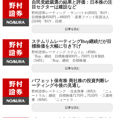
自民党総裁選の結果と評価：日本株の注
目セクターは建設など
野村證券レーティング ・サンバイオ(4592)「BUY」
目標株価4500円→4800円 ・産業ファンド投資法人
(3249)「BUY」目標...
記事を読む
ステムリムレーティングBuy継続だが目
標株価を大幅に引き下げ
野村證券レーティング ステムリム（4599）
「Buy」継続 目標株価900円→700円 日本製鉄
（5401） 「Buy」継続 目標株価...
記事を読む
バフェット保有株 商社株の投資判断レ
ーティング今後の見通し
野村證券レーティング ・住友商事（8053） 「ニュ
ートラル」継続 目標株価7170円→7520円 ・三菱商
事（8058） 「ニュートラ...
記事を読む