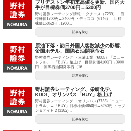
ブリヂストン年初来高値を更新、国内大
手が目標株価3700円→5300円
野村證券レーティング情報 ・タチエス（7239） 目
標株価1700円→2400円 ・ディスコ（6146） 目標
株価16862円→1983...
記事を読む
原油下落・訪日外国人客数減少の影響、
帝国ホテル、国際石油開発帝石
野村證券レーティング ・三浦工業（6005）「ニュー
トラル」→「BUY」格上げ 目標株価4100円→3900
円 ・国際石油開発帝石（16...
記事を読む
野村證券レーティング、栄研化学、
KDDI、オリンパス「BUY」格上げ
野村證券レーティング ・オリンパス(7733)「ニュー
トラル」→「BUY」目標株価4650円→5250円 ・セブ
ン＆アイＨＤ(3382)...
記事を読む