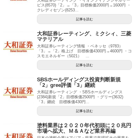
大和証券レーティング ・イオンフィナンシャルサー
ビス(8570)「2」→「3」目標株価2000円→1600円 ・
クレディセゾン(8253...
記事を読む
大和証券レーティング、ミクシィ、三菱
マテリアル
大和証券レーティング情報 ・ベネッセ（9783）
「3」→「2」格上げ 目標株価4300円→4600円 ・コ
スモエネルギー（5021） ...
記事を読む
SBSホールディングス投資判断新規
「2」gree評価「3」継続
大和証券レーティング ・SBSホールディングス
(2384)新規「2」目標株価2500円 ・グリー(3632)
「3」継続 目標株価430円...
記事を読む
塗料業界は２０２０年代初頭に２０兆円
市場へ拡大、Ｍ＆Ａなど業界再編
日本の塗料企業はアジア・世界で市場拡大の恩恵を