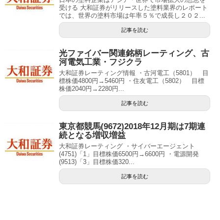
受ける 大和証券がリリースした塗料業界のレポート
では、世界の塗料市場は年率５％で成長し２０２...
記事を読む
光ファイバー関連銘柄レーティング、古
河電気工業・フジクラ
大和証券レーティング情報 ・古河電工（5801） 目
標株価4800円→5460円 ・住友電工（5802） 目標
株価2040円→2280円...
記事を読む
東京都競馬(9672)2018年12月期は7期連
続となる増収増益
大和証券レーティング ・サイバーエージェント
(4751)「1」目標株価6500円→6600円 ・電源開発
(9513)「3」目標株価320...
記事を読む