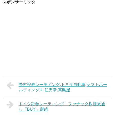
スポンサーリンク
野村證券レーティング,トヨタ自動車,ヤマトホー
ルディングス,任天堂,高島屋
ドイツ証券レーティング ファナック株価見通
し「BUY」継続