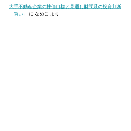
大手不動産企業の株価目標と見通し財閥系の投資判断
「買い」
に
なめこ
より