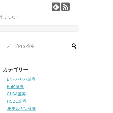
されました！
カテゴリー
BNPパリバ証券
BofA証券
CLSA証券
HSBC証券
JPモルガン証券