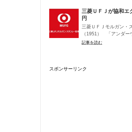
三菱ＵＦＪが協和エ
円
三菱ＵＦＪモルガン・
（1951） 「アンダ
記事を読む
スポンサーリンク