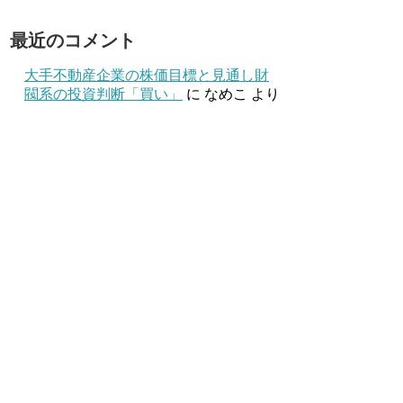
最近のコメント
大手不動産企業の株価目標と見通し財
閥系の投資判断「買い」
に
なめこ
より