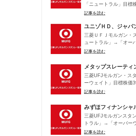
「ニュートラル」目標株価8
記事を読む
ユニゾＨＤ、ジャパ
三菱ＵＦＪモルガン・ス
ュートラル」→「オーバー
記事を読む
メタップスレーティング廃
三菱UFJモルガン・スタ
ーウェイト」目標株価390
記事を読む
みずほフィナンシャ
三菱UFJモルガンスタン
トラル」→「オーバーウエ
記事を読む