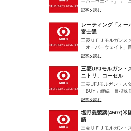
ーバーウエイト」→「ニュ
記事を読む
レーティング「オー
富士通
三菱ＵＦＪモルガンスタ
「オーバーウェイト」目標株
記事を読む
三菱UFJモルガン
ニトリ、コーセル
三菱UFJモルガン・スタ
「BUY」継続 目標株価31
記事を読む
塩野義製薬(4507
請
三菱ＵＦＪモルガン・ス