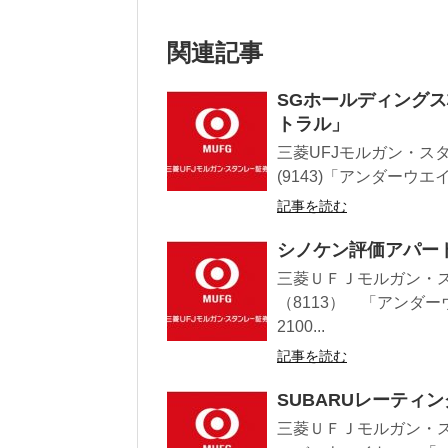
関連記事
SGホールディング
トラル」
三菱UFJモルガン・ス
(9143)「アンダーウエ
記事を読む
シノケン評価アパー
三菱ＵＦＪモルガン・
（8113） 「アンダ
2100...
記事を読む
SUBARUレーティ
三菱ＵＦＪモルガン・ス