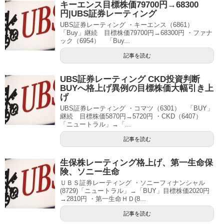
キーエンス目標株価79700円→68300
円|UBS証券レーティング
UBS証券レーティング ・キーエンス（6861）
「Buy」継続 目標株価79700円→68300円 ・ファナ
ック（6954） 「Buy...
記事を読む
UBS証券レーティング CKD投資判断
BUYへ格上げ異例の目標株価大幅引き上
げ
UBS証券レーティング ・コマツ（6301） 「BUY」
継続 目標株価5870円→5720円 ・CKD（6407）
「ニュートラル」→「...
記事を読む
生保株レーティング格上げ、第一生命保
険、ソニー生命
ＵＢＳ証券レーティング ・ソニーフィナンシャル
(8729)「ニュートラル」→「BUY」目標株価2020円
→2810円 ・第一生命ＨＤ(8...
記事を読む