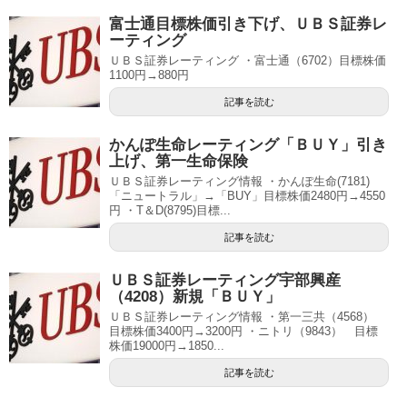
富士通目標株価引き下げ、ＵＢＳ証券レ
ーティング
ＵＢＳ証券レーティング ・富士通（6702）目標株価
1100円→880円
記事を読む
かんぽ生命レーティング「ＢＵＹ」引き
上げ、第一生命保険
ＵＢＳ証券レーティング情報 ・かんぽ生命(7181)
「ニュートラル」→「BUY」目標株価2480円→4550
円 ・T＆D(8795)目標...
記事を読む
ＵＢＳ証券レーティング宇部興産
（4208）新規「ＢＵＹ」
ＵＢＳ証券レーティング情報 ・第一三共（4568）
目標株価3400円→3200円 ・ニトリ（9843） 目標
株価19000円→1850...
記事を読む