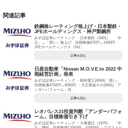
関連記事
鉄鋼株レーティング格上げ・日本製鉄・
JFEホールディングス・神戸製鋼所
みずほ証券レーティング ・日本製鉄（5401） 「中
立」→「買い」格上げ 目標株価975円→1400円 ・
JFEホールディングス（541...
記事を読む
日産自動車「Nissan M.O.V.E.to 2022 中
期経営計画」発表
みずほ証券レーティング ・昭和電工(4004)「買い」
目標株価4750円→6000円 ・大正製薬ＨＤ(4581)「ア
ンダーパフォーム」目...
記事を読む
レオパレス21投資判断「アンダーパフォ
ーム」目標株価引き下げ
みずほ証券レーティング ・大東建託（1878） 「中
立」継続 目標株価12000円→10000円 ・アダストリ