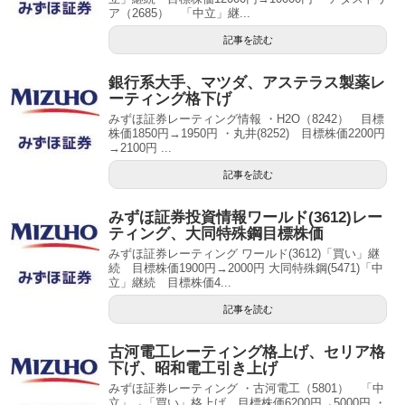
ア（2685） 「中立」継...
記事を読む
銀行系大手、マツダ、アステラス製薬レ
ーティング格下げ
みずほ証券レーティング情報 ・H2O（8242） 目標
株価1850円→1950円 ・丸井(8252) 目標株価2200円
→2100円 ...
記事を読む
みずほ証券投資情報ワールド(3612)レー
ティング、大同特殊鋼目標株価
みずほ証券レーティング ワールド(3612)「買い」継
続 目標株価1900円→2000円 大同特殊鋼(5471)「中
立」継続 目標株価4...
記事を読む
古河電工レーティング格上げ、セリア格
下げ、昭和電工引き上げ
みずほ証券レーティング ・古河電工（5801） 「中
立」→「買い」格上げ 目標株価6200円→5000円 ・