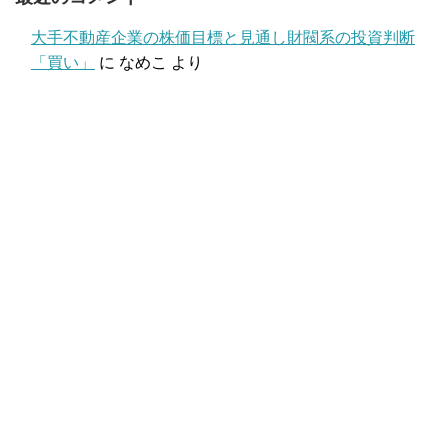
大手不動産企業の株価目標と見通し財閥系の投資判断
「買い」
に
なめこ
より