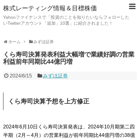
株式レーティング情報＆目標株価
Yahooファイナンスで「投資のことを知りたいならフォローした
いTwitterアカウント「追加」10選」に紹介されました！
ホーム
みずほ証券
くら寿司決算発表利益大幅増で業績好調の営業
利益前年同期比44億円増
2024/6/15
みずほ証券
くら寿司決算予想を上方修正
2024年6月10日くら寿司決算発表は、2024年10月期第二四
半期（2月～4月）の営業利益が前年同期比44億円増の38億