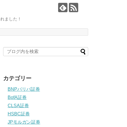
されました！
カテゴリー
BNPパリバ証券
BofA証券
CLSA証券
HSBC証券
JPモルガン証券