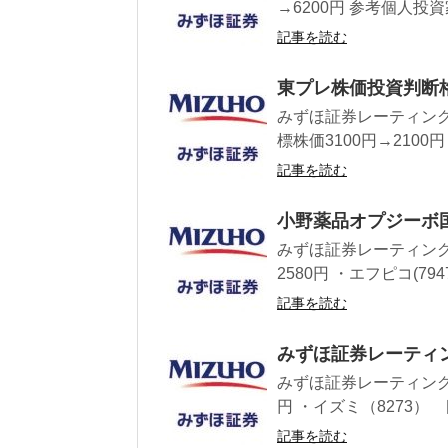
→6200円 参考個人投
記事を読む
東プレ株価投資判断
みずほ証券レーティング
標株価3100円→2100円
記事を読む
小野薬品オプジーボ
みずほ証券レーティング
2580円 ・エフピコ(794
記事を読む
みずほ証券レーティン
みずほ証券レーティング
円 ・イズミ（8273） 目
記事を読む