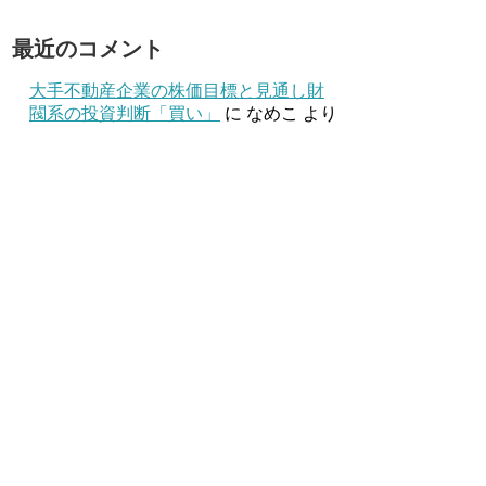
最近のコメント
大手不動産企業の株価目標と見通し財
閥系の投資判断「買い」
に
なめこ
より