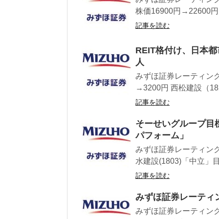
株価16900円→22600
記事を読む
REIT格付け、日本
人
みずほ証券レーティング 
→3200円 西松建設（1
記事を読む
そーせいグループ目標
パフォーム」
みずほ証券レーティング 
水建設(1803)「中立」目
記事を読む
みずほ証券レーティ
みずほ証券レーティング情