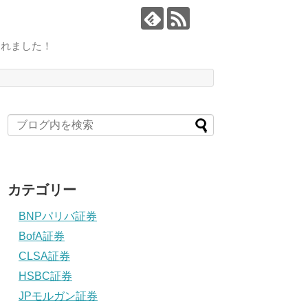
されました！
カテゴリー
BNPパリバ証券
BofA証券
CLSA証券
HSBC証券
JPモルガン証券