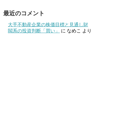
最近のコメント
大手不動産企業の株価目標と見通し財
閥系の投資判断「買い」
に
なめこ
より