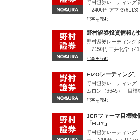
野村證券レーティング 高
→2400円 アマダ(6113
記事を読む
野村證券投資情報が
野村證券レーティング 森
→7150円 三井化学（41
記事を読む
EIZOレーティング、
野村證券レーティング ・
ムロン（6645） 目標株価
記事を読む
JCRファーマ目標株
「BUY」
野村證券レーティング ・
円→7000円 ・オリンパス(