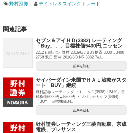
野村證券
デイトレ＆スイングトレード
関連記事
セブン＆アイＨＤ(3382) レーティング
「Buy」、、目標株価5400円,ニッセン
2212 山崎パン 野村 2016/8/3 BUY据置 3000→3400
2768 双日 野村 2016/8/3 NR 3382 7&I...
記事を読む
サイバーダイン米国でＨＡＬ治療がスタ
ート「BUY」継続
野村証券レーティング ・ＬＩＮＥ(3938)「BUY」目
標株価6000円→5500円 ・ツバキナカシマ(6464)
「BUY」目標株価34...
記事を読む
野村證券レーティング三菱自動車、京成
電鉄、プレサンス