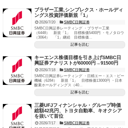
ブラザー工業,シンプレクス・ホールディ
ングス投資評価新規「1」
2026/7/20
SMBC日興証券
SMBC日興証券レーティング ・ブラザー工業
（6448） 新規「1」 目標株価5400円 ・モノタロウ
（3064） 「1」継続 目標株価...
記事を読む
キーエンス株価目標を引き上げSMBC日
興証券アナリストが60000円→91500円
2026/7/18
SMBC日興証券
SMBC日興証券レーティング ・日精エー・エス・ビー
機械（6284） 新規「1」 目標株価13000円 ・日本
酸素ホールディングス（40...
記事を読む
三菱UFJフィナンシャル・グループ時価
総額42兆円、トヨタ自動車、キオクシア
を抜いて首位
2026/7/17
SMBC日興証券