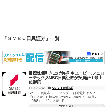
「
ＳＭＢＣ日興証券
」
一覧
目標株価引き上げ銘柄,キユーピー,フェロ
ーテック,SMBC日興証券が投資評価最上
位継続
2026/8/2
SMBC日興証券
SMBC日興証券レーティング ・四国電力（9507）
「1」継続 目標株価1930円→1940円 ・北陸電力
（9505） 「2」継続 目...
記事を読む