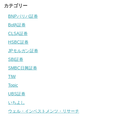
カテゴリー
BNPパリバ証券
BofA証券
CLSA証券
HSBC証券
JPモルガン証券
SBI証券
SMBC日興証券
TIW
Topic
UBS証券
いちよし
ウェル・インベストメンツ・リサーチ