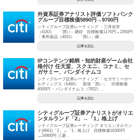
外資系証券アナリスト評価ソフトバンク
グループ目標株価5890円→9700円
シティグループ証券レーティング ・三井化学
（4183） 「買い」継続 目標株価1175円→2350円
・東和薬品（4553） 「買い」継...
記事を読む
IPコンテンツ銘柄・知的財産ゲーム会社
格付け 任天堂、スクエニ、コナミ、セ
ガサミー、バンダイナムコ
シティグループ証券レーティング ・セガサミーホー
ルディングス（6460） 新規「買い」 目標株価
4000円 ・バンダイナムコ（7832）...
記事を読む
シティグループ証券アナリストがオリエ
ンタルランド「2」→「1」格上げ
シティグループ証券レーティング オリエンタルラン
ド(4661)「2」→「1」格上げ 目標株価16300円
→24900円 三菱...