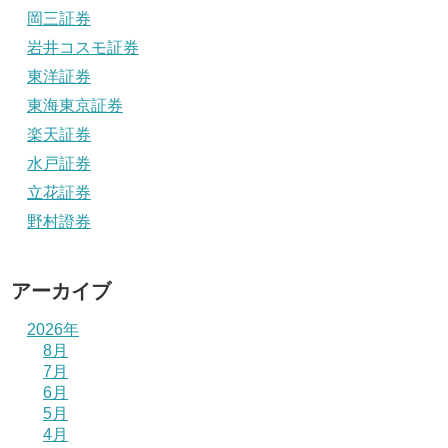
岡三証券
岩井コスモ証券
東洋証券
東海東京証券
楽天証券
水戸証券
立花証券
野村證券
アーカイブ
2026年
8月
7月
6月
5月
4月