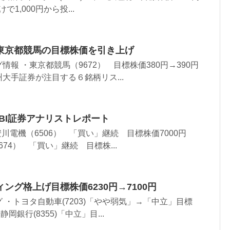
で1,000円から投...
東京都競馬の目標株価を引き上げ
報 ・東京都競馬（9672） 目標株価380円→390円
大手証券が注目する６銘柄リス...
SBI証券アナリストレポート
安川電機（6506） 「買い」継続 目標株価7000円
6674） 「買い」継続 目標株...
ング格上げ目標株価6230円→7100円
 ・トヨタ自動車(7203)「やや弱気」→「中立」目標
静岡銀行(8355)「中立」目...