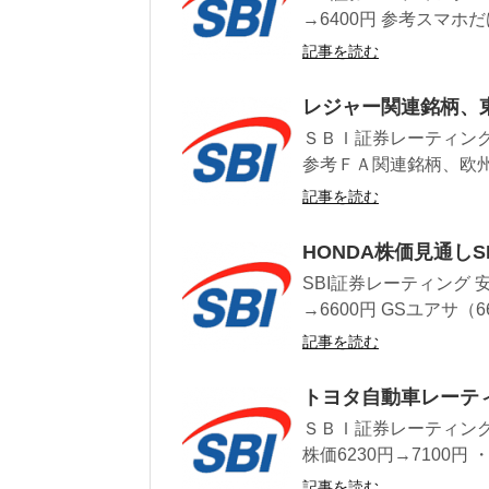
→6400円 参考スマホだけ
記事を読む
レジャー関連銘柄、
ＳＢＩ証券レーティング情
参考ＦＡ関連銘柄、欧州
記事を読む
HONDA株価見通し
SBI証券レーティング 
→6600円 GSユアサ（
記事を読む
トヨタ自動車レーティ
ＳＢＩ証券レーティング
株価6230円→7100円 ・
記事を読む