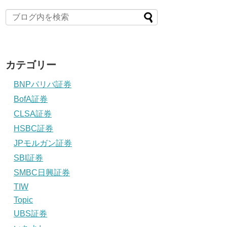
カテゴリー
BNPパリバ証券
BofA証券
CLSA証券
HSBC証券
JPモルガン証券
SBI証券
SMBC日興証券
TIW
Topic
UBS証券